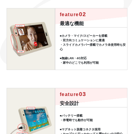
02
feature
最適な機能
■カメラ・マイク/スピーカーを搭載
・双方向コミュケーションに最適
・スライドカメラバー搭載でカメラ未使用時も安
心
■無線LAN・4G対応
・家中のどこでも利用が可能
03
feature
安全設計
■バッテリー搭載
・停電時でも動作が可能
■マグネット脱着コネクタ採用
・ケーブルに引っかかっても躓かないので安心