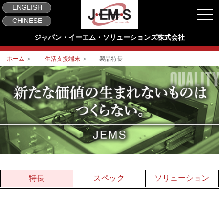
ENGLISH
togg
CHINESE
ジャパン・イーエム・ソリューションズ株式会社
ホーム
＞
生活支援端末
＞ 製品特長
特長
スペック
ソリューション