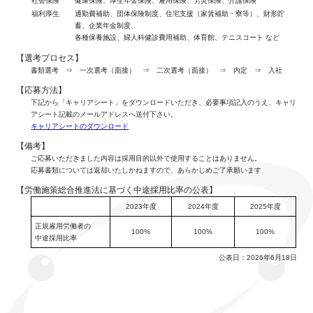
社会保険
健康保険、厚生年金保険、雇用保険、労災保険、介護保険
福利厚生
通勤費補助、団体保険制度、住宅支援（家賃補助・寮等）、財形貯
蓄、企業年金制度、
各種保養施設、婦人科健診費用補助、体育館、テニスコート など
【選考プロセス】
書類選考 ⇒ 一次選考（面接） ⇒ 二次選考（面接） ⇒ 内定 ⇒ 入社
【応募方法】
下記から「キャリアシート」をダウンロードいただき、必要事項記入のうえ、キャリ
アシート記載のメールアドレスへ送付下さい。
キャリアシートのダウンロード
【備考】
ご応募いただきました内容は採用目的以外で使用することはありません。
応募書類については返却いたしかねますので、あらかじめご了承願います
【労働施策総合推進法に基づく中途採用比率の公表】
2023年度
2024年度
2025年度
正規雇用労働者の
100%
100%
100%
中途採用比率
公表日：2026年6月18日