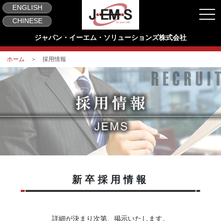
ENGLISH
togg
CHINESE
ジャパン・イーエム・ソリューションズ株式会社
ホーム
＞ 採用情報
新卒採用情報
詳細が決まり次第、掲示いたします。