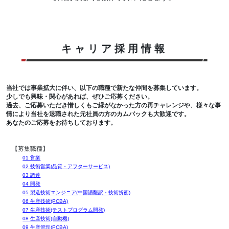
キャリア採用情報
当社では事業拡大に伴い、以下の職種で新たな仲間を募集しています。
少しでも興味・関心があれば、ぜひご応募ください。
過去、ご応募いただき惜しくもご縁がなかった方の再チャレンジや、様々な事
情により当社を退職された元社員の方のカムバックも大歓迎です。
あなたのご応募をお待ちしております。
【募集職種】
01 営業
02 技術営業(品質・アフターサービス)
03 調達
04 開発
05 製造技術エンジニア(中国語翻訳・技術折衝)
06 生産技術(PCBA)
07 生産技術(テストプログラム開発)
08 生産技術(自動機)
09 生産管理(PCBA)