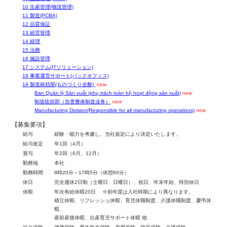
10 生産管理(物流管理)
11 製造(PCBA)
12 品質保証
13 経営管理
14 経理
15 法務
16 施設管理
17 システム(ITソリューション)
18 事業運営サポート(バックオフィス)
19 製造統括部(ものづくり全般)
new
Ban Quản lý Sản xuất (phụ trách toàn bộ hoạt động sản xuất)
new
制造统括部（负责整体制造业务）
new
Manufacturing Division(Responsible for all manufacturing operations)
new
【募集要項】
給与
経験・能力を考慮し、当社規定により決定いたします。
給与改定
年1回（4月）
賞与
年2回（6月、12月）
勤務地
本社
勤務時間
8時20分～17時5分（休憩60分）
休日
完全週休2日制（土曜日、日曜日）、祝日、年末年始、特別休日
休暇
年次有給休暇20日 ※初年度は入社時期により異なります。
積立休暇、リフレッシュ休暇、育児休職制度、介護休職制度、慶弔休
暇、
産前産後休暇、出産育児サポート休暇 他